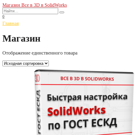
Перейти
Магазин Все в 3D в SolidWorks
к
Search
содержанию
for:
0
Главная
Магазин
Отображение единственного товара